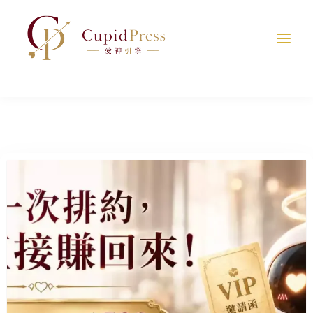
跳
至
主
要
內
容
C
u
p
i
d
P
r
e