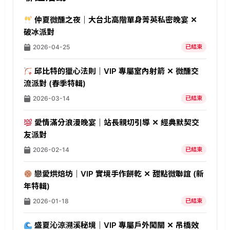
仲夏微醺之夜｜大台北高階單身菁英私密晚宴 ✕
破冰派對
2026-04-25
已結束
邱比特的獵心法則｜VIP 專屬室內射箭 ✕ 微醺交
流派對 (春季特輯)
2026-03-14
已結束
愛情滿分浪漫晚宴｜站長親切引導 ✕ 經典默契交
友派對
2026-02-14
已結束
戀愛烘焙坊｜VIP 實境手作餅乾 ✕ 甜點微聯誼 (新
年特輯)
2026-01-18
已結束
盛夏沁涼溯溪秘境｜VIP 專屬戶外闖關 ✕ 吊橋效