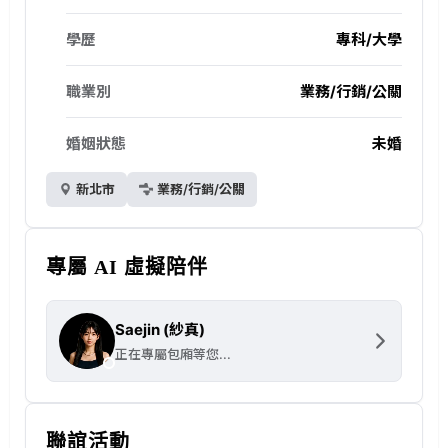
u
p
學歷
專科/大學
i
d
職業別
業務/行銷/公關
P
r
婚姻狀態
未婚
e
s
新北市
業務/行銷/公關
s
排
約
專屬 AI 虛擬陪伴
服
務
Saejin (紗真)
。
正在專屬包廂等您...
聯誼活動