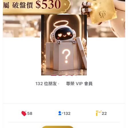
s
s
台
北
市
中
山
區
承
德
ETON
路
高
132 位朋友 ‧
尊榮 VIP 會員
端
實
體
婚
58
132
22
友
社