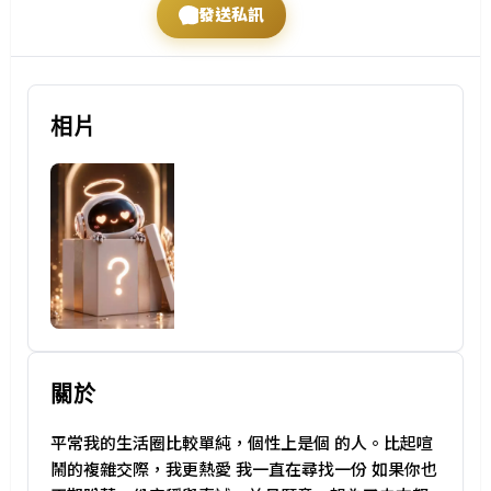
發送私訊
。
這
是
E
相片
T
O
N
的
專
屬
交
友
檔
關於
案
與
平常我的生活圈比較單純，個性上是個 的人。比起喧
高
鬧的複雜交際，我更熱愛 我一直在尋找一份 如果你也
清