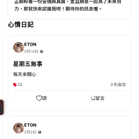
正期盼著一份安穩與真誠，並且願意一起為了未來努
相
力，那就快來認識我吧！期待你的訊息喔。
簿
。
心情日記
尋
找
ETON
大
5月14日 ‧
台
北
星期五無事
優
每天來開心
質
32
0
則留言
單
身
讚
留言
男
女
CupidPress
、
台
ETON
美
北
5月3日 ‧
業
中