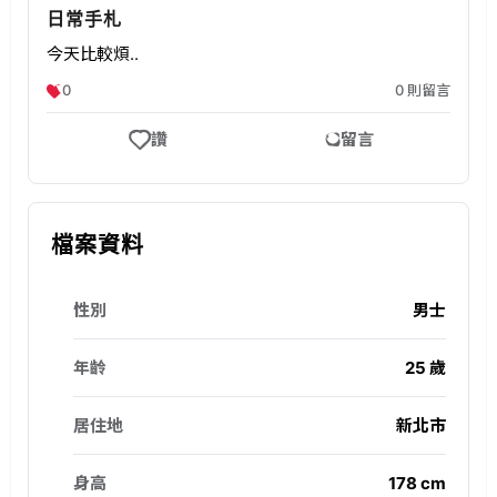
女
山
日常手札
神
區
今天比較煩..
、
婚
0
0
則留言
科
友
技
社
讚
留言
新
私
貴
訊
聯
通
誼
知
檔案資料
配
對
性別
男士
，
歡
年齡
25 歲
迎
預
居住地
新北市
約
C
身高
178 cm