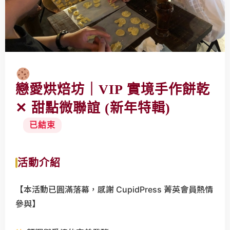
I
P
實
境
手
作
戀愛烘焙坊｜VIP 實境手作餅乾
餅
乾
✕ 甜點微聯誼 (新年特輯)
✕
已結束
甜
點
微
活動介紹
聯
誼
【本活動已圓滿落幕，感謝 CupidPress 菁英會員熱情
(
參與】
新
年