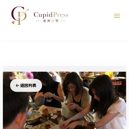
跳
至
主
要
內
容
戀
返回列表
愛
烘
焙
坊
｜
V