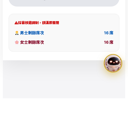
心
服
務
採審核邀請制，額滿即關閉
。
男士剩餘席次
16 席
歡
女士剩餘席次
16 席
迎
報
名
參
加
位
於
台
北
市
中
山