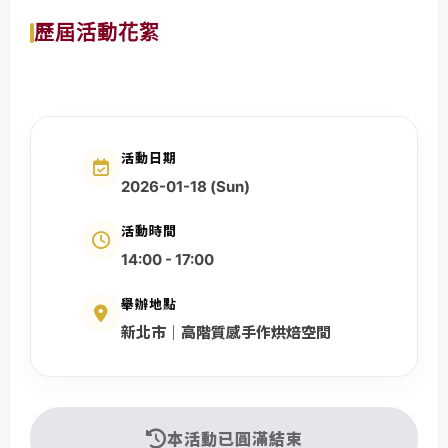
聯
誼
歷屆活動花絮
、
男
女
交
友
活動日期
、
2026-01-18 (Sun)
實
活動時間
體
14:00 - 17:00
排
約
舉辦地點
與
新北市｜高階質感手作烘焙空間
高
端
交
友
本活動已圓滿結束
中