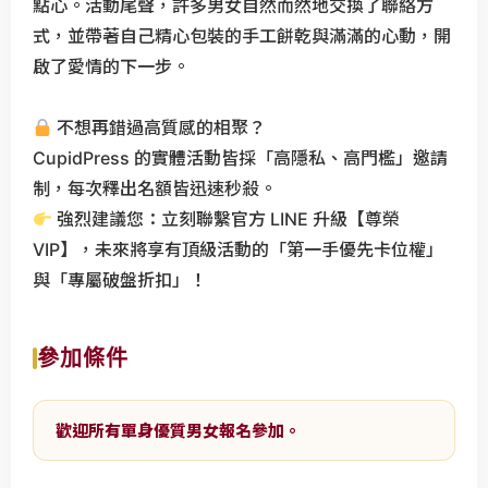
點心。活動尾聲，許多男女自然而然地交換了聯絡方
悅
北
式，並帶著自己精心包裝的手工餅乾與滿滿的心動，開
婚
中
友
啟了愛情的下一步。
山
社
區
-
婚
不想再錯過高質感的相聚？
提
友
CupidPress 的實體活動皆採「高隱私、高門檻」邀請
供
社
制，每次釋出名額皆迅速秒殺。
大
私
強烈建議您：立刻聯繫官方 LINE 升級【尊榮
台
訊
VIP】，未來將享有頂級活動的「第一手優先卡位權」
北
通
與「專屬破盤折扣」！
單
知
身
聯
參加條件
誼
、
歡迎所有單身優質男女報名參加。
二
婚