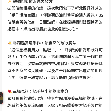
麵糰與愛情的完美發酵
特
拋開傳統相親的拘謹，這次我們包下了新北最具質感的
輯
「手作烘焙空間」。伴隨著奶油與香草的迷人香氣，32
)
位單身菁英化身一日甜點師，在揉捏麵糰與點綴糖霜的
。
過程中，烘焙出專屬於彼此的甜蜜火花。
C
u
p
零距離實境手作，最自然的破冰魔法
i
「這個壓模要用力一點喔！」、「妳做的餅乾形狀好可
d
愛！」手作的魔力在於，它能讓兩個人為了同一個目標
P
自然靠近。沒有面試般的靈魂拷問，只有遞送烘焙器具
r
時不經意的指尖觸碰，以及看著烤箱期待出爐時的相視
e
而笑。這是一場零壓力、高互動的頂級約會體驗。
s
s
幸福見證：親手烤出的甜蜜緣分
戀
當熱騰騰的餅乾出爐，整個空間瀰漫著幸福的甜味。在
愛
CupidPress
輕鬆的午茶交流時間，大家互相品嚐著對方親手製作的
心
台