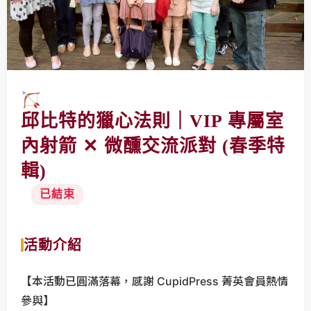
則
｜
V
I
P
專
邱比特的獵心法則｜VIP 專屬室
屬
室
內射箭 ✕ 微醺交流派對 (春季特
內
輯)
射
箭
已結束
✕
微
活動介紹
醺
交
【本活動已圓滿落幕，感謝 CupidPress 菁英會員熱情
流
參與】
派