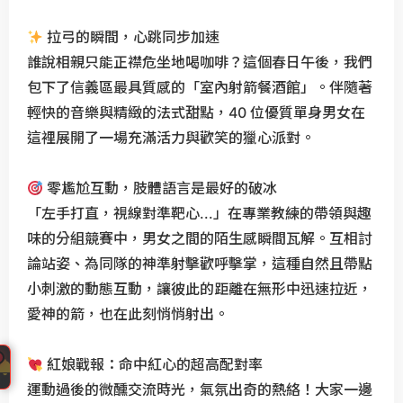
對
(
拉弓的瞬間，心跳同步加速
春
誰說相親只能正襟危坐地喝咖啡？這個春日午後，我們
季
包下了信義區最具質感的「室內射箭餐酒館」。伴隨著
特
輕快的音樂與精緻的法式甜點，40 位優質單身男女在
輯
這裡展開了一場充滿活力與歡笑的獵心派對。
)
。
零尷尬互動，肢體語言是最好的破冰
C
「左手打直，視線對準靶心...」在專業教練的帶領與趣
u
味的分組競賽中，男女之間的陌生感瞬間瓦解。互相討
p
論站姿、為同隊的神準射擊歡呼擊掌，這種自然且帶點
i
小刺激的動態互動，讓彼此的距離在無形中迅速拉近，
d
愛神的箭，也在此刻悄悄射出。
P
r
e
紅娘戰報：命中紅心的超高配對率
CupidPress
s
運動過後的微醺交流時光，氣氛出奇的熱絡！大家一邊
台