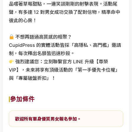
s
品嚐著草莓甜點，一邊笑談剛剛的射擊表現。活動尾
北
戀
聲，有多達 12 對男女成功交換了配對信物，精準命中
中
愛
彼此的心房！
山
心
區
悅
不想再錯過高質感的相聚？
婚
婚
友
CupidPress 的實體活動皆採「高隱私、高門檻」邀請
友
社
制，每次釋出名額皆迅速秒殺。
社
私
強烈建議您：立刻聯繫官方 LINE 升級【尊榮
-
訊
VIP】，未來將享有頂級活動的「第一手優先卡位權」
提
通
與「專屬破盤折扣」！
供
知
大
台
參加條件
北
單
身
歡迎所有單身優質男女報名參加。
聯