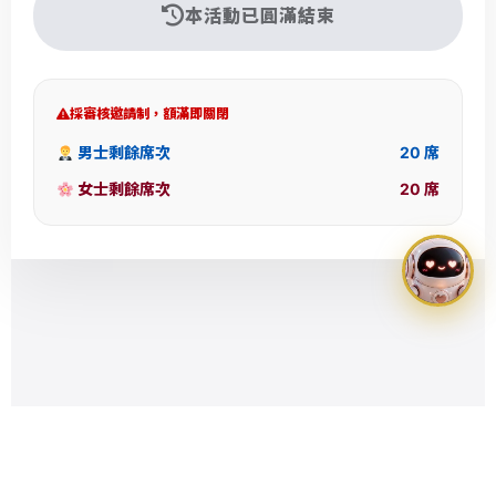
本活動已圓滿結束
端
交
友
中
採審核邀請制，額滿即關閉
心
男士剩餘席次
20 席
服
女士剩餘席次
20 席
務
。
歡
迎
報
名
參
加
位
於
台