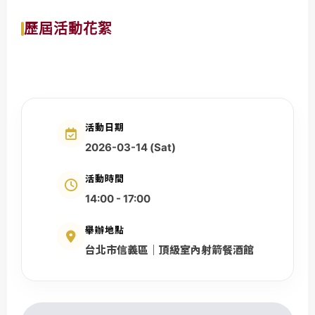
誼
、
歷屆活動花絮
二
婚
聯
誼
、
活動日期
男
女
2026-03-14 (Sat)
交
活動時間
友
14:00 - 17:00
、
實
舉辦地點
體
台北市信義區｜頂級室內射箭餐酒館
排
約
與
高