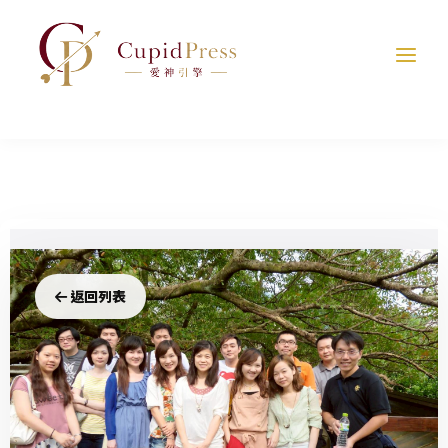
跳
至
主
要
內
容
邱
返回列表
比
特
的
獵
心
法