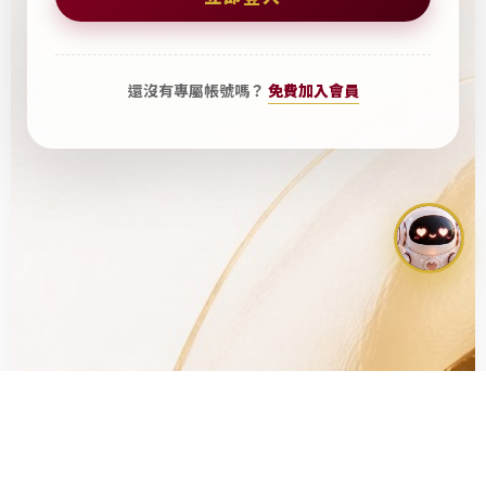
通
台
知
北
高
還沒有專屬帳號嗎？
免費加入會員
階
實
名
制
交
友
、
單
身
聯
誼
、
二
婚