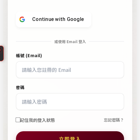
s
s
戀
Continue with
Google
愛
心
悅
或使用 Email 登入
婚
帳號 (Email)
CupidPress
友
台
社
北
-
中
會
密碼
山
員
區
專
婚
屬
友
登
記住我的登入狀態
忘記密碼？
社
入
私
。
訊
大
立即登入