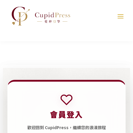
跳
至
主
要
內
容
C
u
p
i
d
P
會員登入
r
e
歡迎回到 CupidPress，繼續您的浪漫旅程