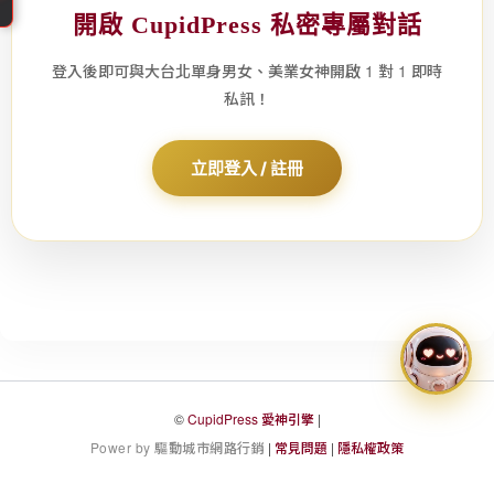
CupidPress
開啟 CupidPress 私密專屬對話
台
北
登入後即可與大台北單身男女、美業女神開啟 1 對 1 即時
中
私訊！
山
區
立即登入 / 註冊
婚
友
社
私
訊
通
知
©
CupidPress 愛神引擎
|
P
o
w
e
r
b
y
驅
動
城
市
網
路
行
銷
|
常見問題
|
隱私權政策