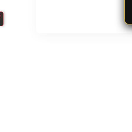
CupidPress
台
北
中
山
區
婚
友
社
私
訊
通
知