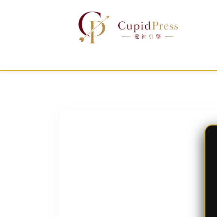
跳
至
主
要
內
容