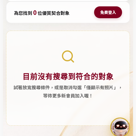
。
友
0
尋
免費登入
社
為您找到
位優質契合對象
找
私
大
訊
台
通
北
知
優
質
單
身
目前沒有搜尋到符合的對象
男
試著放寬搜尋條件，或是取消勾選「僅顯示有照片」，
女
等待更多新會員加入喔！
、
高
階
聯
誼