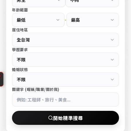
e
年齡範圍
s
-
s
大
居住地區
台
北
學歷要求
中
山
區
婚姻狀態
高
端
CupidPress
交
關鍵字 (暱稱/職業/關於我)
台
友
北
條
中
件
山
開始精準搜尋
搜
區
尋
婚