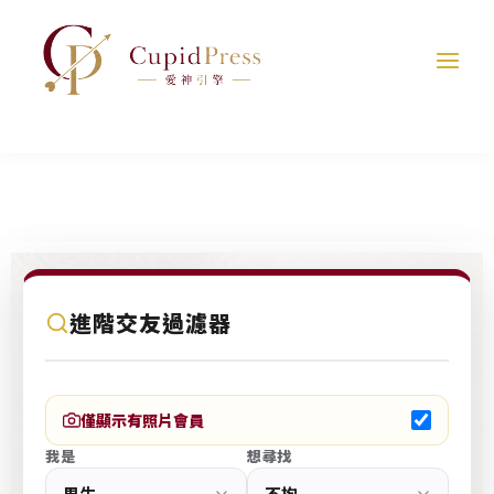
跳
至
主
要
內
容
C
進階交友過濾器
u
p
i
僅顯示有照片會員
d
我是
想尋找
P
r