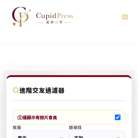
跳
至
主
要
內
容
C
進階交友過濾器
u
p
i
僅顯示有照片會員
d
我是
想尋找
P
r