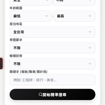
e
年齡範圍
s
-
s
大
居住地區
台
北
學歷要求
中
山
區
婚姻狀態
高
端
CupidPress
交
關鍵字 (暱稱/職業/關於我)
台
友
北
條
中
件
山
開始精準搜尋
搜
區
尋
婚