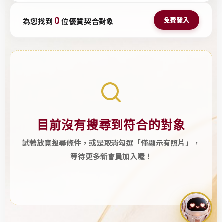
。
友
0
尋
免費登入
社
為您找到
位優質契合對象
找
私
大
訊
台
通
北
知
優
質
單
身
目前沒有搜尋到符合的對象
男
試著放寬搜尋條件，或是取消勾選「僅顯示有照片」，
女
等待更多新會員加入喔！
、
高
階
聯
誼