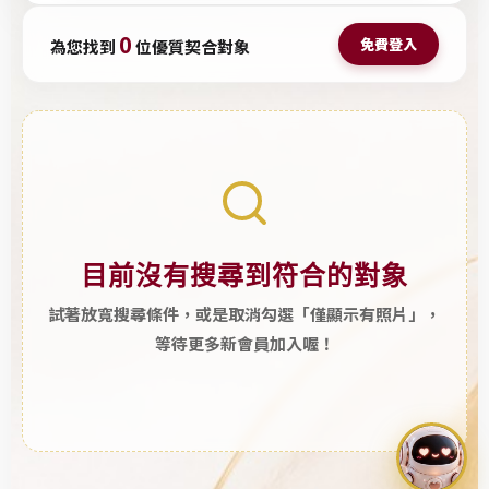
。
友
0
尋
免費登入
社
為您找到
位優質契合對象
找
私
大
訊
台
通
北
知
優
質
單
身
目前沒有搜尋到符合的對象
男
試著放寬搜尋條件，或是取消勾選「僅顯示有照片」，
女
等待更多新會員加入喔！
、
高
階
聯
誼