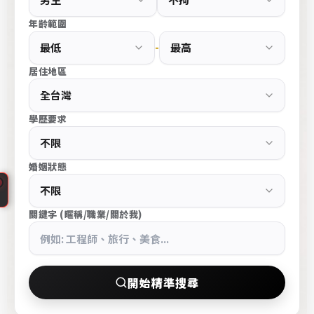
e
年齡範圍
s
-
s
大
居住地區
台
北
學歷要求
中
山
區
婚姻狀態
高
端
CupidPress
交
關鍵字 (暱稱/職業/關於我)
台
友
北
條
中
件
山
開始精準搜尋
搜
區
尋
婚