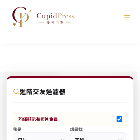
跳
至
主
要
內
容
C
進階交友過濾器
u
p
i
僅顯示有照片會員
d
我是
想尋找
P
r