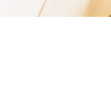
©
CupidPress 愛神引擎
|
P
o
w
e
r
b
y
驅
動
城
市
網
路
行
銷
|
常見問題
|
隱私權政策