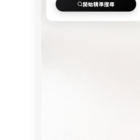
條
開始精準搜尋
友
件
社
搜
私
尋
訊
。
通
尋
知
找
大
台
北
優
質
單
身
男
女