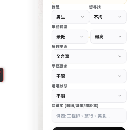
d
我是
想尋找
P
r
e
年齡範圍
s
-
s
居住地區
大
台
學歷要求
北
中
CupidPress
山
婚姻狀態
台
區
北
高
中
關鍵字 (暱稱/職業/關於我)
端
山
交
區
友
婚