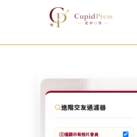
跳
至
主
要
內
容
C
進階交友過濾器
u
p
i
僅顯示有照片會員