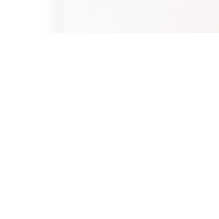
、
高
階
聯
誼
排
約
對
象
。