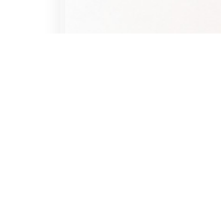
、
高
階
聯
誼
排
約
對
象
。