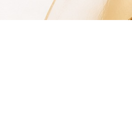
©
CupidPress 愛神引擎
|
P
o
w
e
r
b
y
驅
動
城
市
網
路
行
銷
|
常見問題
|
隱私權政策