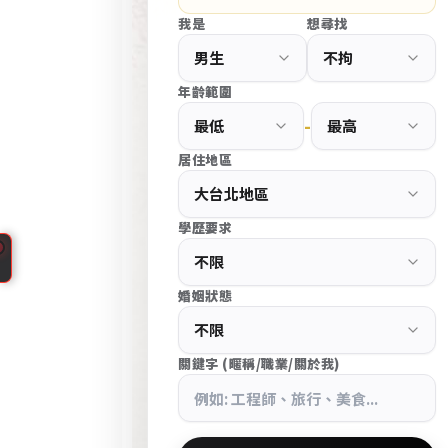
d
我是
想尋找
P
r
e
年齡範圍
s
-
s
居住地區
大
台
學歷要求
北
中
CupidPress
山
婚姻狀態
台
區
北
高
中
關鍵字 (暱稱/職業/關於我)
端
山
交
區
友
婚