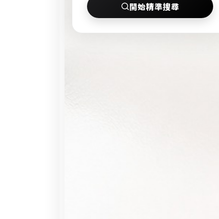
條
開始精準搜尋
友
件
社
搜
私
尋
訊
。
通
尋
知
找
大
台
北
優
質
單
身
男
女