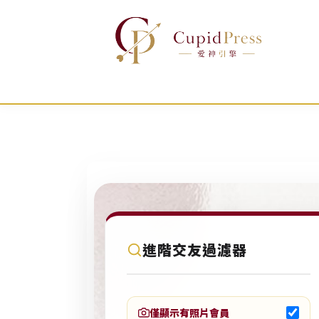
跳
至
主
要
內
容
C
進階交友過濾器
u
p
i
僅顯示有照片會員