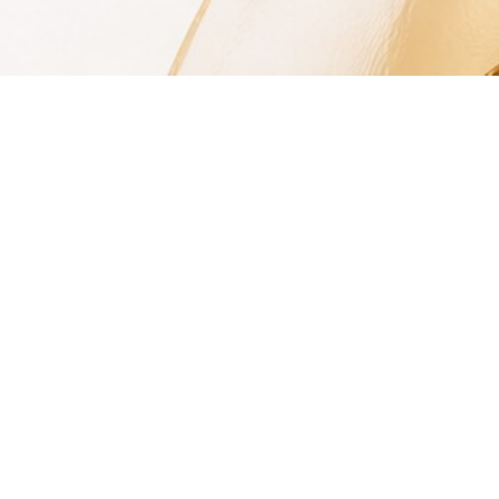
©
CupidPress 愛神引擎
|
P
o
w
e
r
b
y
驅
動
城
市
網
路
行
銷
|
常見問題
|
隱私權政策