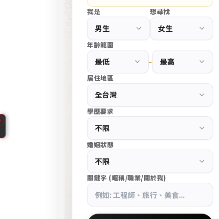
d
我是
想尋找
P
r
e
年齡範圍
s
-
s
居住地區
大
台
學歷要求
北
中
CupidPress
山
婚姻狀態
台
區
北
高
中
關鍵字 (暱稱/職業/關於我)
端
山
交
區
友
婚