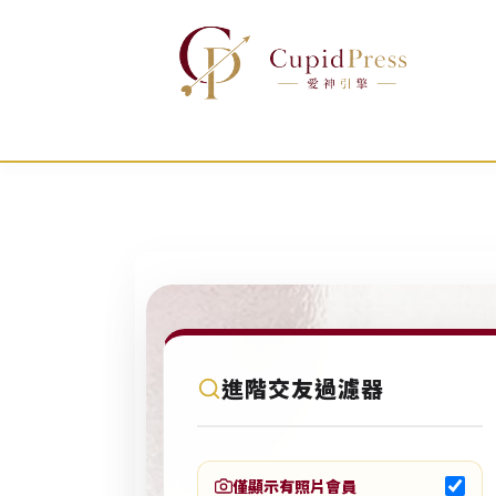
跳
至
主
要
內
容
C
進階交友過濾器
u
p
i
僅顯示有照片會員