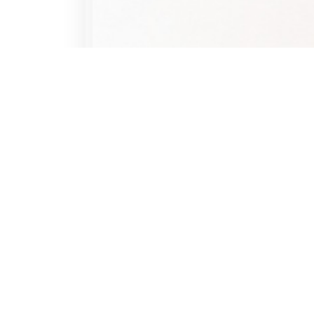
、
高
階
聯
誼
排
約
對
象
。