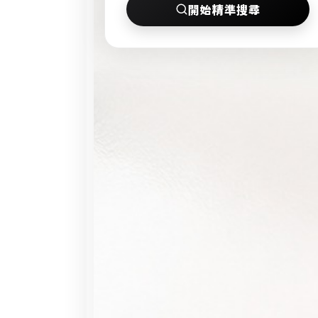
條
開始精準搜尋
友
件
社
搜
私
尋
訊
。
通
尋
知
找
大
台
北
優
質
單
身
男
女