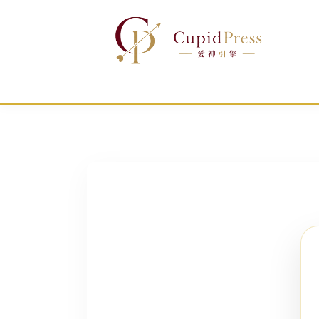
跳
至
主
要
內
容