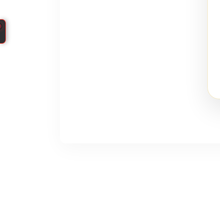
CupidPress
台
北
中
山
區
婚
友
社
私
訊
通
知